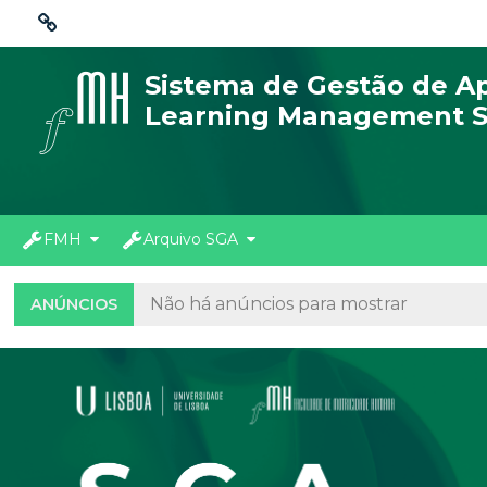
Ir para o conteúdo principal
Ligações
Sistema de Gestão de 
Learning Management 
Moodle
community
Moodle.com
FMH
Arquivo SGA
Não há anúncios para mostrar
ANÚNCIOS