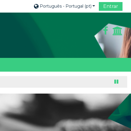
Português - Portugal ‎(pt)‎
Entrar